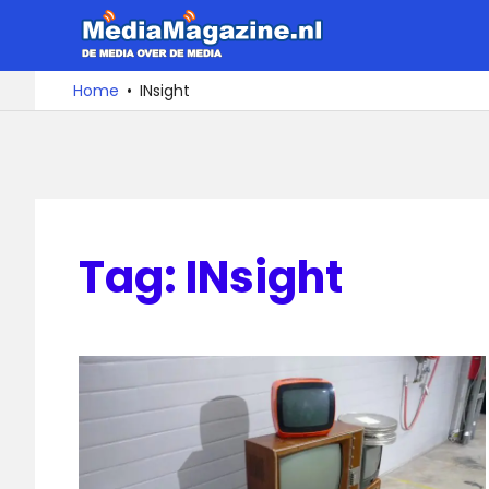
Ga
MediaMa
naar
de
De
Home
INsight
media
inhoud
over
de
media
Tag:
INsight