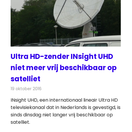
Ultra HD-zender INsight UHD
niet meer vrij beschikbaar op
satelliet
19 oktober 2016
Redactie
Nieuws
,
Televisienieuws
INsight UHD, een internationaal lineair Ultra HD
televisiekanaal dat in Nederlands is gevestigd, is
sinds dinsdag niet langer vrij beschikbaar op
satelliet.