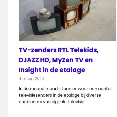
TV-zenders RTL Telekids,
DJAZZ HD, MyZen TV en
Insight in de etalage
4 maart 2020
Redactie
Televisienieuws
In de maand maart staan er weer een aantal
televisiezenders in de etalage bij diverse
aanbieders van digitale televisie.