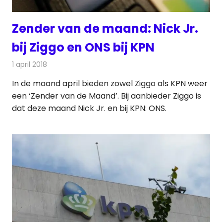
Zender van de maand: Nick Jr.
bij Ziggo en ONS bij KPN
1 april 2018
Redactie
Nieuws
,
Televisienieuws
In de maand april bieden zowel Ziggo als KPN weer
een ‘Zender van de Maand’. Bij aanbieder Ziggo is
dat deze maand Nick Jr. en bij KPN: ONS.