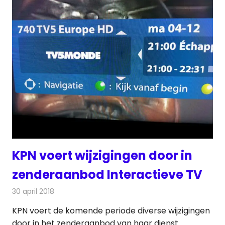
KPN voert wijzigingen door in
zenderaanbod Interactieve TV
30 april 2018
Redactie
Nieuws
,
Televisienieuws
KPN voert de komende periode diverse wijzigingen
door in het zenderaanbod van haar dienst