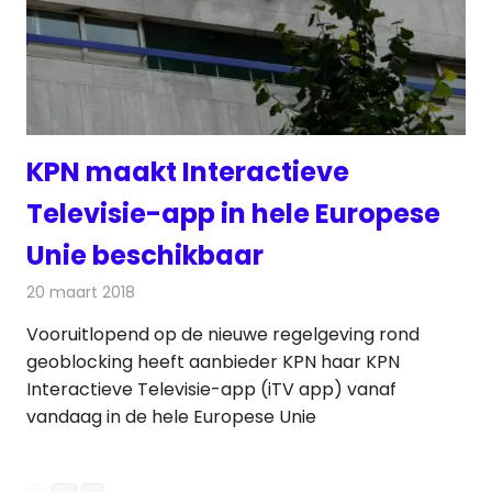
KPN maakt Interactieve
Televisie-app in hele Europese
Unie beschikbaar
20 maart 2018
Redactie
Nieuws
,
Televisienieuws
Vooruitlopend op de nieuwe regelgeving rond
geoblocking heeft aanbieder KPN haar KPN
Interactieve Televisie-app (iTV app) vanaf
vandaag in de hele Europese Unie