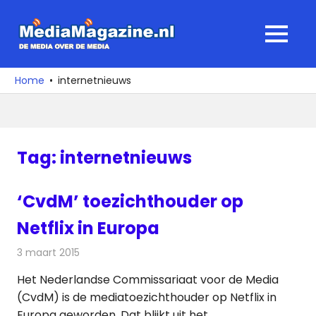
Ga
naar
MediaMagaz
MENU
de
De
inhoud
media
Home
internetnieuws
over
de
media
Tag:
internetnieuws
‘CvdM’ toezichthouder op
Netflix in Europa
3 maart 2015
Redactie
Televisienieuws
Het Nederlandse Commissariaat voor de Media
(CvdM) is de mediatoezichthouder op Netflix in
Europa geworden. Dat blijkt uit het