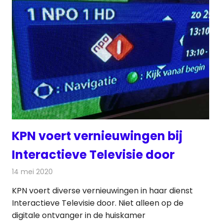
KPN voert vernieuwingen bij
Interactieve Televisie door
14 mei 2020
Redactie
Televisienieuws
KPN voert diverse vernieuwingen in haar dienst
Interactieve Televisie door. Niet alleen op de
digitale ontvanger in de huiskamer