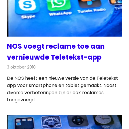
NOS voegt reclame toe aan
vernieuwde Teletekst-app
3 oktober 2018
Redactie
Televisienieuws
De NOS heeft een nieuwe versie van de Teletekst-
app voor smartphone en tablet gemaakt. Naast
diverse verbeteringen zijn er ook reclames
toegevoegd.