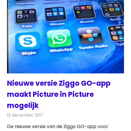
Nieuwe versie Ziggo GO-app
maakt Picture in Picture
mogelijk
13 december 2017
Redactie
Nieuws
,
Televisienieuws
De nieuwe versie van de Ziggo GO-app voor