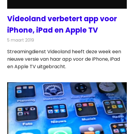
Videoland verbetert app voor
iPhone, iPad en Apple TV
5 maart 2019
Redactie
Televisienieuws
Streamingdienst Videoland heeft deze week een
nieuwe versie van haar app voor de iPhone, iPad
en Apple TV uitgebracht.