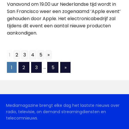
Vanavond om 19.00 uur Nederlandse tijd wordt in
San Francisco weer een zogenaamd ‘Apple event’
gehouden door Apple. Het electronicabedrijf zal
tijdens dit event een aantal nieuwe producten
aankondigen.
1
2
3
4
5
»
Berichten
Volgende
1
2
3
…
5
»
berichten
paginering
Mediamagazine brengt elke dag het laatste nieuws over
radio, televisie, on demand streamingdiensten en
telecomnieuws.