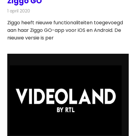
Ziggo GO
1 april 2020
Redactie
Televisienieuws
Ziggo heeft nieuwe functionaliteiten toegevoegd
aan haar Ziggo GO-app voor iOS en Android. De
nieuwe versie is per