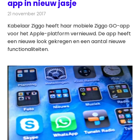
app in nieuw jasje
21 november 2017
Redactie
Nieuws
,
Televisienieuws
Kabelaar Ziggo heeft haar mobiele Ziggo GO-app
voor het Apple-platform vernieuwd. De app heeft
een nieuwe look gekregen en een aantal nieuwe
functionaliteiten.