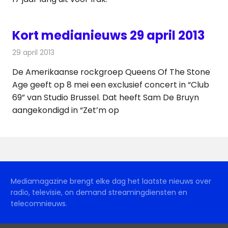
Kort medianieuws 29 april 2013
29 april 2013
Redactie
Andere media over de media
De Amerikaanse rockgroep Queens Of The Stone
Age geeft op 8 mei een exclusief concert in “Club
69” van Studio Brussel. Dat heeft Sam De Bruyn
aangekondigd in “Zet’m op
Mediamagazine brengt elke dag het laatste nieuws over
radio, televisie, on demand streamingdiensten en
telecomnieuws.