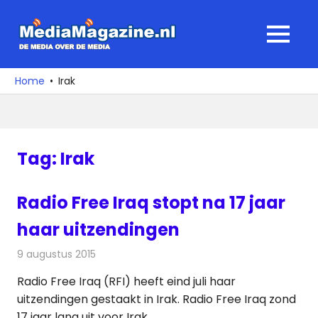
Ga
naar
MediaMagaz
MENU
de
De
inhoud
media
Home
Irak
over
de
media
Tag:
Irak
Radio Free Iraq stopt na 17 jaar
haar uitzendingen
9 augustus 2015
Redactie
Nieuws
,
Radionieuws
Radio Free Iraq (RFI) heeft eind juli haar
uitzendingen gestaakt in Irak. Radio Free Iraq zond
17 jaar lang uit voor Irak.