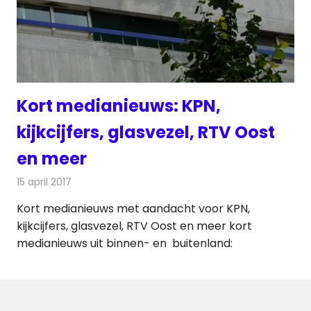
Kort medianieuws: KPN,
kijkcijfers, glasvezel, RTV Oost
en meer
15 april 2017
Redactie
Andere media over de media
,
Nieuws
Kort medianieuws met aandacht voor KPN,
kijkcijfers, glasvezel, RTV Oost en meer kort
medianieuws uit binnen- en buitenland: