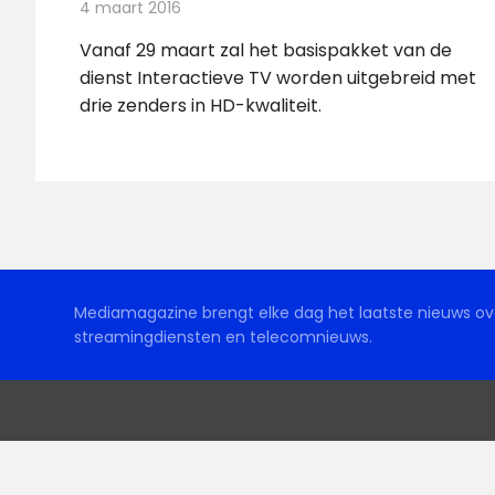
4 maart 2016
Redactie
Nieuws
,
Televisienieuws
Vanaf 29 maart zal het basispakket van de
dienst Interactieve TV worden uitgebreid met
drie zenders in HD-kwaliteit.
Mediamagazine brengt elke dag het laatste nieuws ove
streamingdiensten en telecomnieuws.