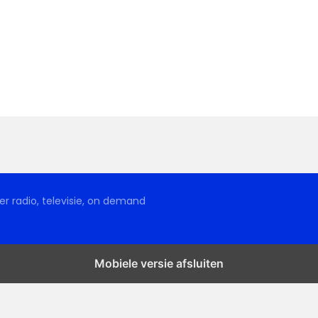
r radio, televisie, on demand
Mobiele versie afsluiten