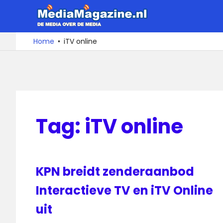
Ga
MediaMa
naar
de
De
Home
iTV online
media
inhoud
over
de
media
Tag:
iTV online
KPN breidt zenderaanbod
Interactieve TV en iTV Online
uit