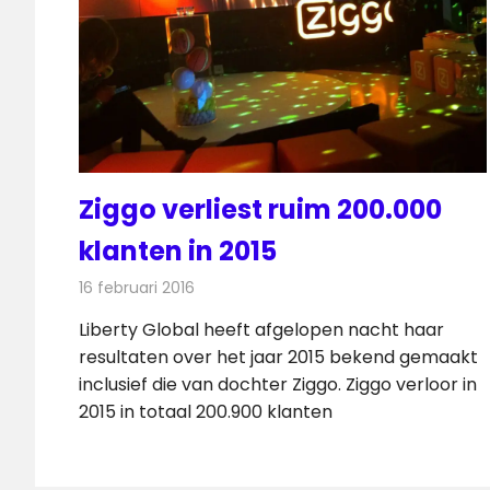
Ziggo verliest ruim 200.000
klanten in 2015
16 februari 2016
Redactie
Kabelzaken
,
Nieuws
,
Telecom
Liberty Global heeft afgelopen nacht haar
resultaten over het jaar 2015 bekend gemaakt
inclusief die van dochter Ziggo. Ziggo verloor in
2015 in totaal 200.900 klanten