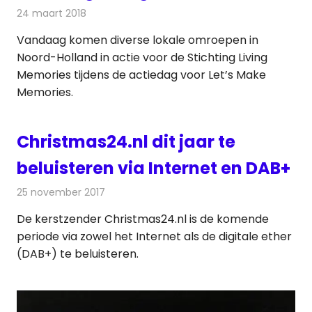
24 maart 2018
Redactie
Nieuws
,
Radionieuws
Vandaag komen diverse lokale omroepen in
Noord-Holland in actie voor de Stichting Living
Memories tijdens de actiedag voor Let’s Make
Memories.
Christmas24.nl dit jaar te
beluisteren via Internet en DAB+
25 november 2017
Redactie
Nieuws
,
Radionieuws
De kerstzender Christmas24.nl is de komende
periode via zowel het Internet als de digitale ether
(DAB+) te beluisteren.