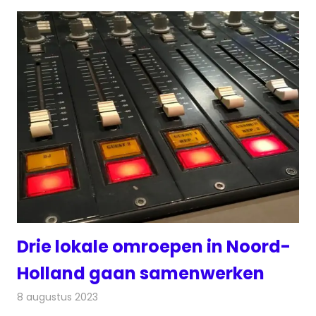
Drie lokale omroepen in Noord-
Holland gaan samenwerken
8 augustus 2023
Redactie
Radionieuws