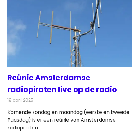
Reünie Amsterdamse
radiopiraten live op de radio
18 april 2025
Redactie
Radionieuws
Komende zondag en maandag (eerste en tweede
Paasdag) is er een reünie van Amsterdamse
radiopiraten.