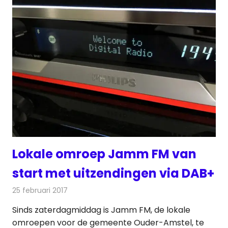
Lokale omroep Jamm FM van
start met uitzendingen via DAB+
25 februari 2017
Redactie
Nieuws
,
Radionieuws
Sinds zaterdagmiddag is Jamm FM, de lokale
omroepen voor de gemeente Ouder-Amstel, te