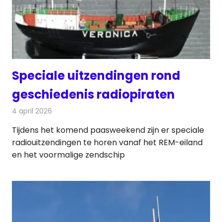
Speciale uitzendingen rond
geschiedenis radiopiraten
4 april 2026
Redactie
Radionieuws
Tijdens het komend paasweekend zijn er speciale
radiouitzendingen te horen vanaf het REM-eiland
en het voormalige zendschip