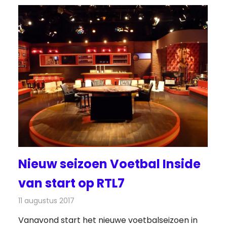
Nieuw seizoen Voetbal Inside
van start op RTL7
11 augustus 2017
Redactie
Nieuws
,
Televisienieuws
Vanavond start het nieuwe voetbalseizoen in