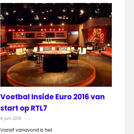
Voetbal Inside Euro 2016 van
start op RTL7
6 juni 2016
Redactie
Nieuws
,
Televisienieuws
Vanaf vanavond is het