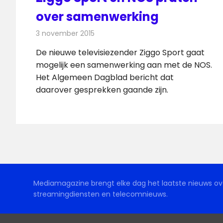
over samenwerking
3 november 2015
Redactie
Nieuws
,
Televisienieuws
De nieuwe televisiezender Ziggo Sport gaat
mogelijk een samenwerking aan met de NOS.
Het Algemeen Dagblad bericht dat
daarover gesprekken gaande zijn.
Mediamagazine brengt elke dag het laatste nieuws ove
streamingdiensten en telecomnieuws.