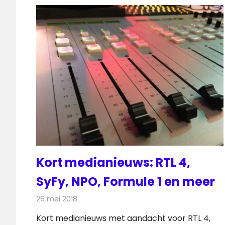
Kort medianieuws: RTL 4,
SyFy, NPO, Formule 1 en meer
26 mei 2018
Redactie
Andere media over de media
Kort medianieuws met aandacht voor RTL 4,