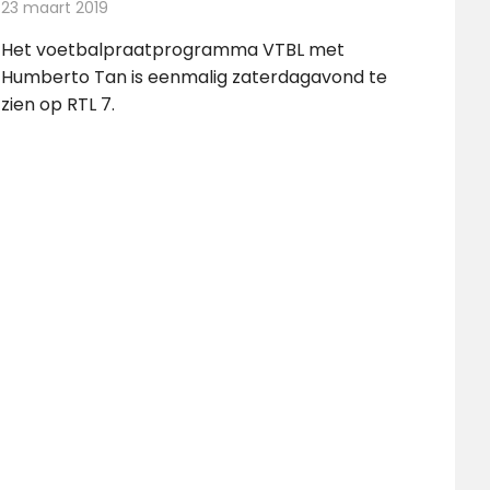
23 maart 2019
Redactie
Televisienieuws
Het voetbalpraatprogramma VTBL met
Humberto Tan is eenmalig zaterdagavond te
zien op RTL 7.