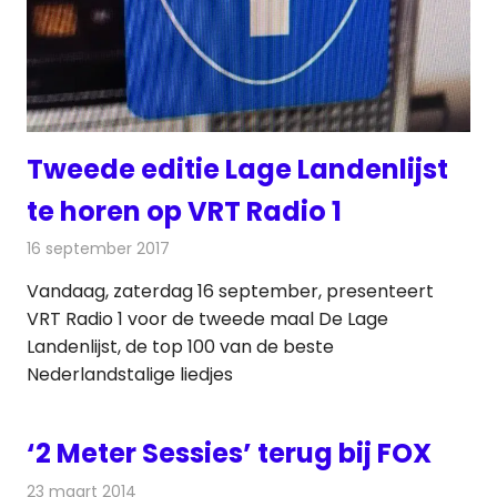
Tweede editie Lage Landenlijst
te horen op VRT Radio 1
16 september 2017
Redactie
Nieuws
,
Radionieuws
Vandaag, zaterdag 16 september, presenteert
VRT Radio 1 voor de tweede maal De Lage
Landenlijst, de top 100 van de beste
Nederlandstalige liedjes
‘2 Meter Sessies’ terug bij FOX
23 maart 2014
Redactie
Televisienieuws