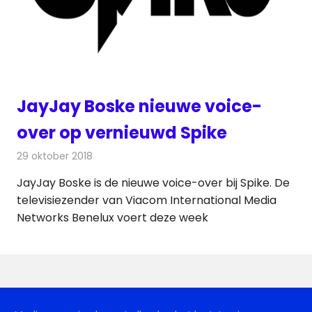
JayJay Boske nieuwe voice-
over op vernieuwd Spike
29 oktober 2018
Redactie
Televisienieuws
JayJay Boske is de nieuwe voice-over bij Spike. De
televisiezender van Viacom International Media
Networks Benelux voert deze week