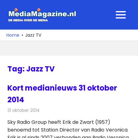
Ga
naar
MediaMagaz
MENU
de
De
inhoud
media
Home
Jazz TV
over
de
media
Tag:
Jazz TV
Kort medianieuws 31 oktober
2014
31 oktober 2014
Redactie
Andere media over de media
Sky Radio Group heeft Erik de Zwart (1957)
benoemd tot Station Director van Radio Veronica.
Erik is al sinds 2007 verbonden aan Radio Veronica