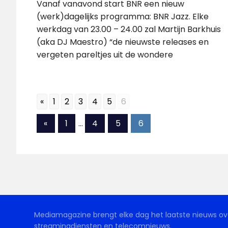
Vanaf vanavond start BNR een nieuw
(werk)dagelijks programma: BNR Jazz. Elke
werkdag van 23.00 – 24.00 zal Martijn Barkhuis
(aka DJ Maestro) “de nieuwste releases en
vergeten pareltjes uit de wondere
«
1
2
3
4
5
6
Berichten
Vorige
«
1
…
4
5
6
berichten
paginering
Mediamagazine brengt elke dag het laatste nieuws ove
streamingdiensten en telecomnieuws.