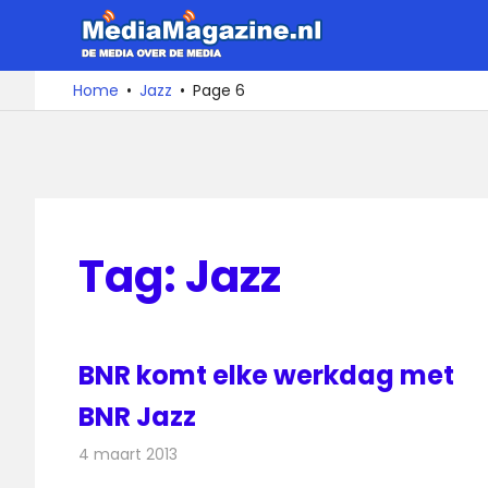
Ga
MediaMa
naar
de
De
Home
Jazz
Page 6
media
inhoud
over
de
media
Tag:
Jazz
BNR komt elke werkdag met
BNR Jazz
4 maart 2013
Redactie
Radionieuws