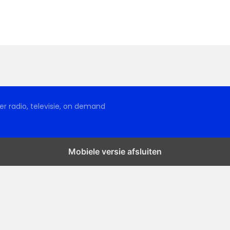
r radio, televisie, on demand
Mobiele versie afsluiten