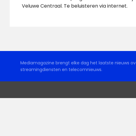
Veluwe Centraal. Te beluisteren via internet.
Mediamagazine brengt elke dag het laatste nieuws ove
streamingdiensten en telecomnieuws.