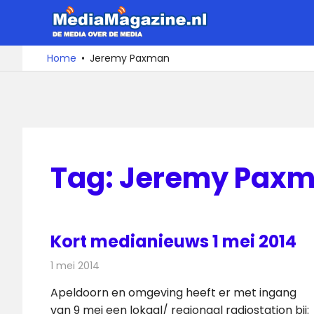
Ga
MediaMa
naar
de
De
Home
Jeremy Paxman
media
inhoud
over
de
media
Tag:
Jeremy Pax
Kort medianieuws 1 mei 2014
1 mei 2014
Redactie
Andere media over de media
Apeldoorn en omgeving heeft er met ingang
van 9 mei een lokaal/ regionaal radiostation bij: