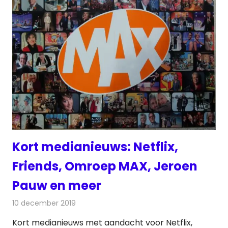
Kort medianieuws: Netflix,
Friends, Omroep MAX, Jeroen
Pauw en meer
10 december 2019
Redactie
Andere media over de media
Kort medianieuws met aandacht voor Netflix,