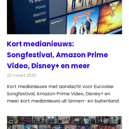
Kort medianieuws:
Songfestival, Amazon Prime
Video, Disney+ en meer
23 maart 2020
Redactie
Andere media over de media
Kort medianieuws met aandacht voor Eurovisie
Songfestival, Amazon Prime Video, Disney+ en
meer kort medianieuws uit binnen- en buitenland: