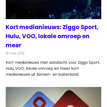
Kort medianieuws: Ziggo Sport,
Hulu, VOO, lokale omroep en
meer
16 mei 2019
Redactie
Andere media over de media
Kort medianieuws met aandacht voor Ziggo Sport,
Hulu, VOO, lokale omroep en meer kort
medianieuws uit binnen- en buitenland: