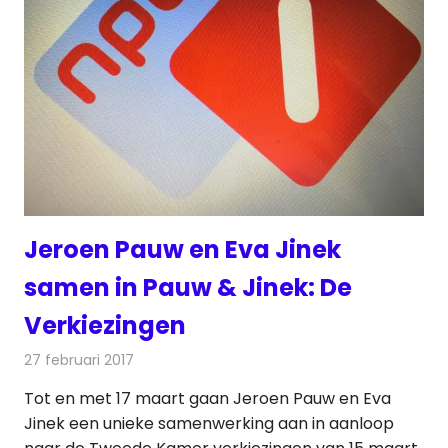
Jeroen Pauw en Eva Jinek
samen in Pauw & Jinek: De
Verkiezingen
27 februari 2017
Redactie
Nieuws
,
Televisienieuws
Tot en met 17 maart gaan Jeroen Pauw en Eva
Jinek een unieke samenwerking aan in aanloop