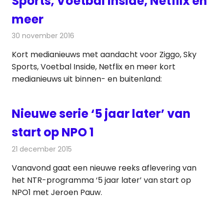
Sports, Voetbal Inside, Netflix en
meer
30 november 2016
Redactie
Nieuws
,
Radionieuws
Kort medianieuws met aandacht voor Ziggo, Sky
Sports, Voetbal Inside, Netflix en meer kort
medianieuws uit binnen- en buitenland:
Nieuwe serie ‘5 jaar later’ van
start op NPO 1
21 december 2015
Redactie
Nieuws
,
Televisienieuws
Vanavond gaat een nieuwe reeks aflevering van
het NTR-programma ‘5 jaar later’ van start op
NPO1 met Jeroen Pauw.