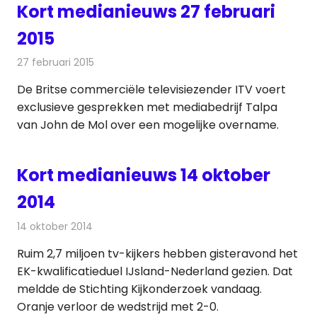
Kort medianieuws 27 februari
2015
27 februari 2015
Redactie
Andere media over de media
De Britse commerciële televisiezender ITV voert
exclusieve gesprekken met mediabedrijf Talpa
van John de Mol over een mogelijke overname.
Kort medianieuws 14 oktober
2014
14 oktober 2014
Redactie
Andere media over de media
Ruim 2,7 miljoen tv-kijkers hebben gisteravond het
EK-kwalificatieduel IJsland-Nederland gezien. Dat
meldde de Stichting Kijkonderzoek vandaag.
Oranje verloor de wedstrijd met 2-0.