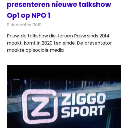
presenteren nieuwe talkshow
Op1 op NPO 1
9 december 2019
Redactie
Televisienieuws
Pauw, de talkshow die Jeroen Pauw sinds 2014
maakt, komt in 2020 ten einde. De presentator
maakte op sociale media