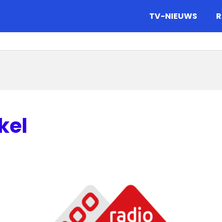
gazine.
TV-NIEUWS
R
kel