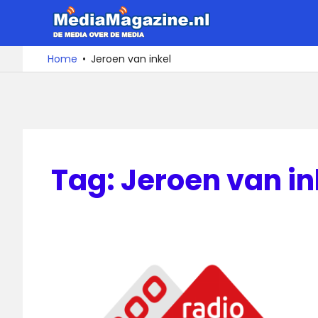
Ga
MediaMa
naar
de
De
Home
Jeroen van inkel
media
inhoud
over
de
media
Tag:
Jeroen van in