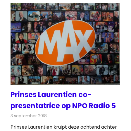
Prinses Laurentien co-
presentatrice op NPO Radio 5
3 september 2018
Redactie
Radionieuws
Prinses Laurentien kruipt deze ochtend achter