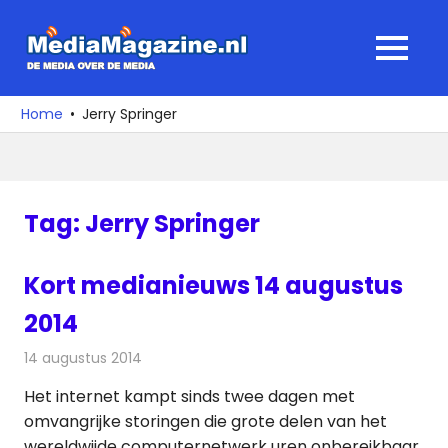
Ga
naar
MediaMagaz
MENU
de
De
inhoud
media
Home
Jerry Springer
over
de
media
Tag:
Jerry Springer
Kort medianieuws 14 augustus
2014
14 augustus 2014
Redactie
Andere media over de media
Het internet kampt sinds twee dagen met
omvangrijke storingen die grote delen van het
wereldwijde computernetwerk uren onbereikbaar