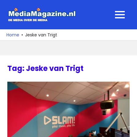
Ga
naar
MediaMagaz
MENU
de
De
inhoud
media
Home
Jeske van Trigt
over
de
media
Tag:
Jeske van Trigt