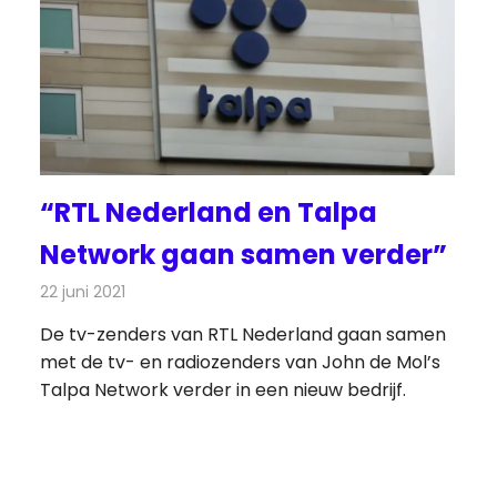
“RTL Nederland en Talpa
Network gaan samen verder”
22 juni 2021
Redactie
Televisienieuws
De tv-zenders van RTL Nederland gaan samen
met de tv- en radiozenders van John de Mol’s
Talpa Network verder in een nieuw bedrijf.