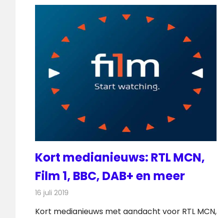
Kort medianieuws: RTL MCN,
Film 1, BBC, DAB+ en meer
16 juli 2019
Redactie
Andere media over de media
Kort medianieuws met aandacht voor RTL MCN,