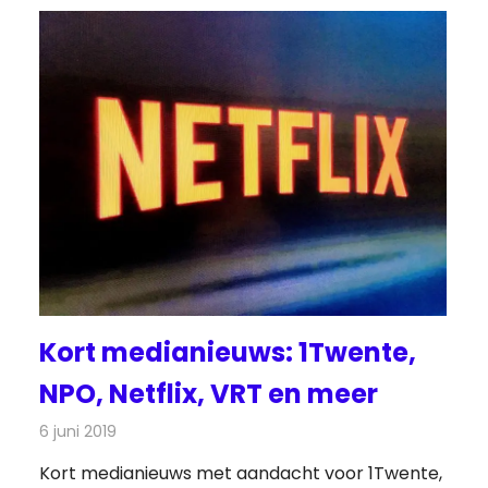
Kort medianieuws: 1Twente,
NPO, Netflix, VRT en meer
6 juni 2019
Redactie
Andere media over de media
Kort medianieuws met aandacht voor 1Twente,