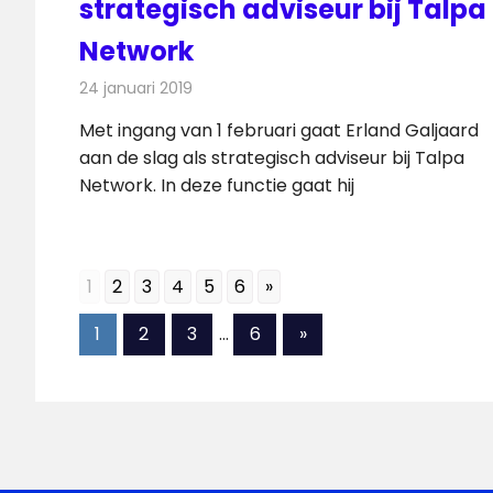
strategisch adviseur bij Talpa
Network
24 januari 2019
Redactie
Televisienieuws
Met ingang van 1 februari gaat Erland Galjaard
aan de slag als strategisch adviseur bij Talpa
Network. In deze functie gaat hij
1
2
3
4
5
6
»
Berichten
Volgende
1
2
3
…
6
»
berichten
paginering