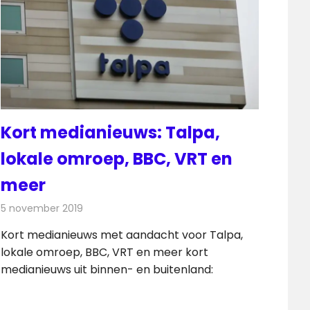
Kort medianieuws: Talpa,
lokale omroep, BBC, VRT en
meer
5 november 2019
Redactie
Andere media over de media
Kort medianieuws met aandacht voor Talpa,
lokale omroep, BBC, VRT en meer kort
medianieuws uit binnen- en buitenland: