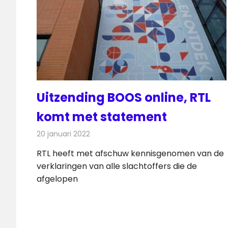
Uitzending BOOS online, RTL
komt met statement
20 januari 2022
Redactie
Televisienieuws
RTL heeft met afschuw kennisgenomen van de
verklaringen van alle slachtoffers die de
afgelopen