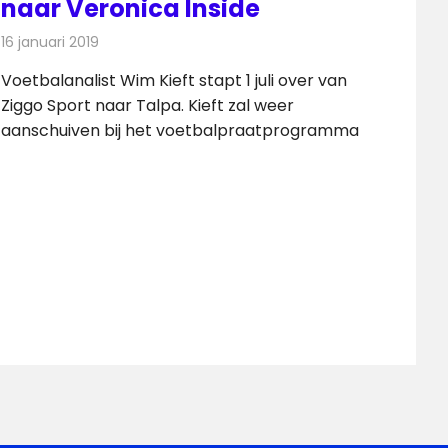
naar Veronica Inside
16 januari 2019
Redactie
Radionieuws
Voetbalanalist Wim Kieft stapt 1 juli over van
Ziggo Sport naar Talpa. Kieft zal weer
aanschuiven bij het voetbalpraatprogramma