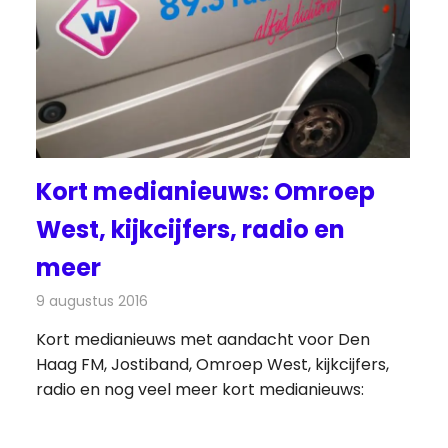
Kort medianieuws: Omroep
West, kijkcijfers, radio en
meer
9 augustus 2016
Redactie
Nieuws
,
Radionieuws
Kort medianieuws met aandacht voor Den
Haag FM, Jostiband, Omroep West, kijkcijfers,
radio en nog veel meer kort medianieuws: