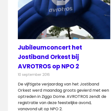
Jubileumconcert het
Jostiband Orkest bij
AVROTROS op NPO 2
10 september 2016
Redactie
Nieuws
,
Televisienieuws
De vijftigste verjaardag van het Jostiband
Orkest werd maandag groots gevierd met een
optreden in Ziggo Dome. AVROTROS zendt de
registratie van deze feestelijke avond,
vanavond uit op NPO 2.