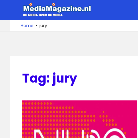
Ga
MediaMa
naar
de
De
Home
jury
media
inhoud
over
de
media
Tag:
jury