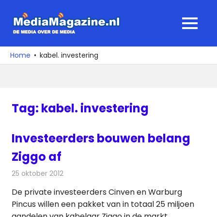
Ga
naar
MediaMagaz
MENU
de
De
inhoud
media
Home
kabel. investering
over
de
media
Tag:
kabel. investering
Investeerders bouwen belang
Ziggo af
25 oktober 2012
Redactie
Kabelzaken
De private investeerders Cinven en Warburg
Pincus willen een pakket van in totaal 25 miljoen
aandelen van kabelaar Ziggo in de markt