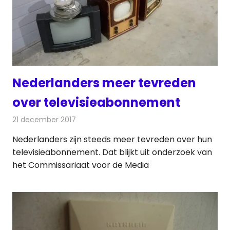
Nederlanders meer tevreden
over televisieabonnement
21 december 2017
Redactie
Nieuws
,
Televisienieuws
Nederlanders zijn steeds meer tevreden over hun
televisieabonnement. Dat blijkt uit onderzoek van
het Commissariaat voor de Media