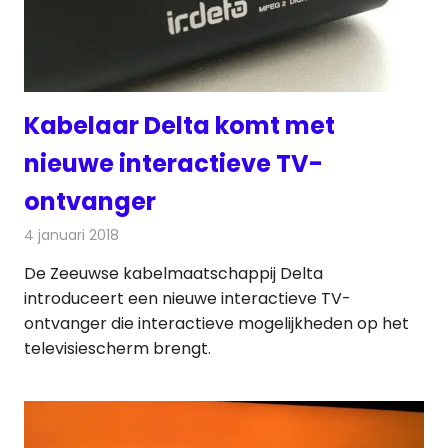
Kabelaar Delta komt met
nieuwe interactieve TV-
ontvanger
4 januari 2018
Redactie
Kabelzaken
,
Nieuws
De Zeeuwse kabelmaatschappij Delta
introduceert een nieuwe interactieve TV-
ontvanger die interactieve mogelijkheden op het
televisiescherm brengt.