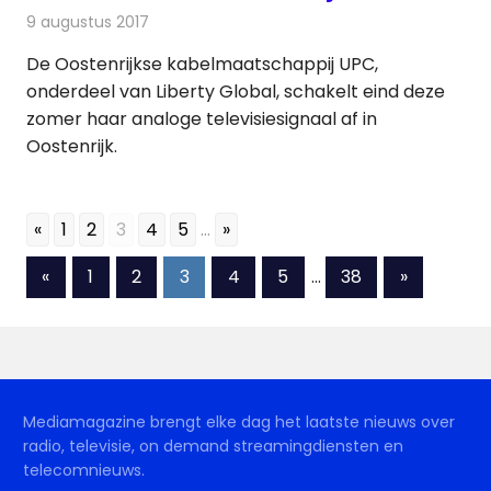
9 augustus 2017
Redactie
Kabelzaken
,
Nieuws
De Oostenrijkse kabelmaatschappij UPC,
onderdeel van Liberty Global, schakelt eind deze
zomer haar analoge televisiesignaal af in
Oostenrijk.
«
1
2
3
4
5
...
»
Berichten
Vorige
Volgende
«
1
2
3
4
5
…
38
»
berichten
berichten
paginering
Mediamagazine brengt elke dag het laatste nieuws over
radio, televisie, on demand streamingdiensten en
telecomnieuws.