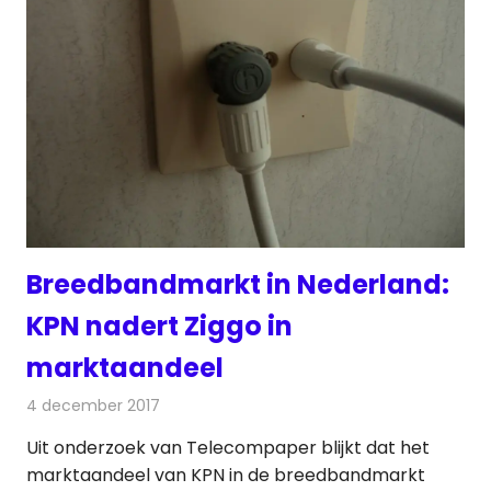
Breedbandmarkt in Nederland:
KPN nadert Ziggo in
marktaandeel
4 december 2017
Redactie
Kabelzaken
,
Nieuws
Uit onderzoek van Telecompaper blijkt dat het
marktaandeel van KPN in de breedbandmarkt