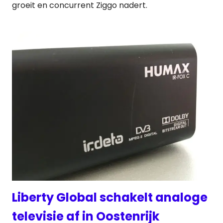
groeit en concurrent Ziggo nadert.
Liberty Global schakelt analoge
televisie af in Oostenrijk