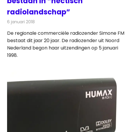
bestaan in “hectisch
radiolandschap”
6 januari 2018
Redactie
Nieuws
,
Radionieuws
De regionale commerciële radiozender Simone FM
bestaat dit jaar 20 jaar. De radiozender uit Noord
Nederland begon haar uitzendingen op 5 januari
1998.