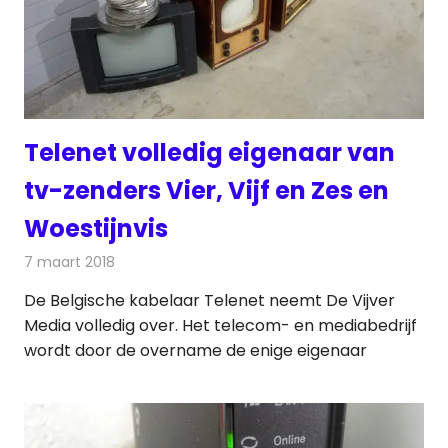
Telenet volledig eigenaar van
tv-zenders Vier, Vijf en Zes en
Woestijnvis
7 maart 2018
Redactie
Nieuws
,
Televisienieuws
De Belgische kabelaar Telenet neemt De Vijver
Media volledig over. Het telecom- en mediabedrijf
wordt door de overname de enige eigenaar