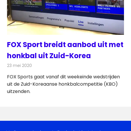
FOX Sport breidt aanbod uit met
honkbal uit Zuid-Korea
23 mei 2020
Redactie
Televisienieuws
FOX Sports gaat vanaf dit weekeinde wedstrijden
uit de Zuid-Koreaanse honkbalcompetitie (KBO)
uitzenden.