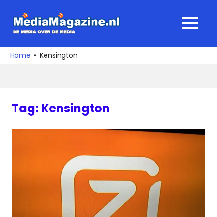
Ga
naar
MediaMagaz
MENU
de
De
inhoud
media
Home
Kensington
over
de
media
Tag:
Kensington