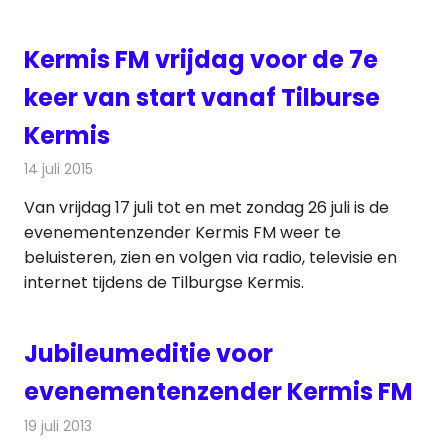
Kermis FM vrijdag voor de 7e
keer van start vanaf Tilburse
Kermis
14 juli 2015
Redactie
Nieuws
,
Radionieuws
,
Televisienieuws
Van vrijdag 17 juli tot en met zondag 26 juli is de
evenementenzender Kermis FM weer te
beluisteren, zien en volgen via radio, televisie en
internet tijdens de Tilburgse Kermis.
Jubileumeditie voor
evenementenzender Kermis FM
19 juli 2013
Redactie
Radionieuws