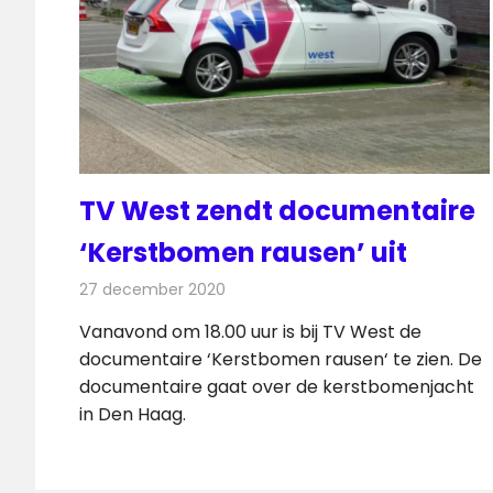
TV West zendt documentaire
‘Kerstbomen rausen’ uit
27 december 2020
Redactie
Televisienieuws
Vanavond om 18.00 uur is bij TV West de
documentaire ‘Kerstbomen rausen‘ te zien. De
documentaire gaat over de kerstbomenjacht
in Den Haag.