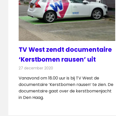
TV West zendt documentaire
‘Kerstbomen rausen’ uit
27 december 2020
Redactie
Televisienieuws
Vanavond om 18.00 uur is bij TV West de
documentaire ‘Kerstbomen rausen‘ te zien. De
documentaire gaat over de kerstbomenjacht
in Den Haag.