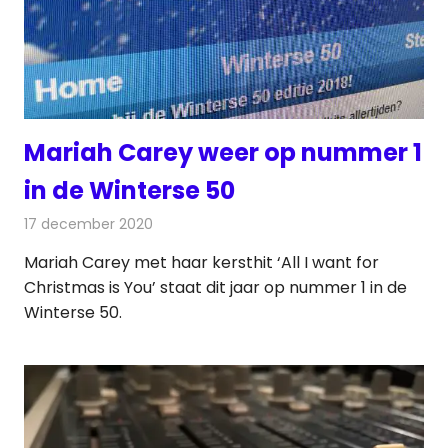
Mariah Carey weer op nummer 1
in de Winterse 50
17 december 2020
Redactie
Radionieuws
Mariah Carey met haar kersthit ‘All I want for
Christmas is You’ staat dit jaar op nummer 1 in de
Winterse 50.