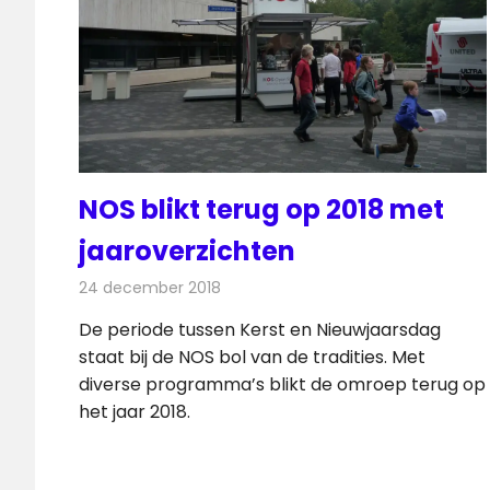
NOS blikt terug op 2018 met
jaaroverzichten
24 december 2018
Redactie
Televisienieuws
De periode tussen Kerst en Nieuwjaarsdag
staat bij de NOS bol van de tradities. Met
diverse programma’s blikt de omroep terug op
het jaar 2018.