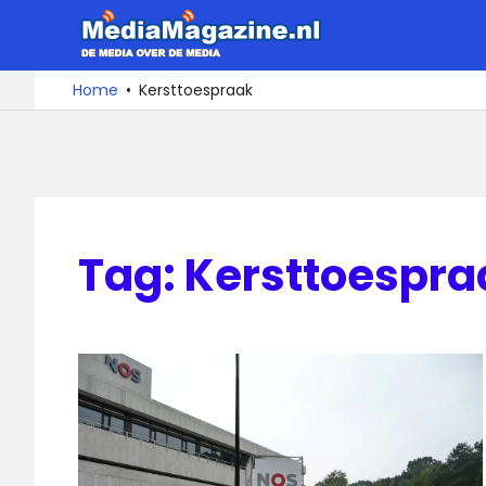
Ga
MediaMa
naar
de
De
Home
Kersttoespraak
media
inhoud
over
de
media
Tag:
Kersttoespra