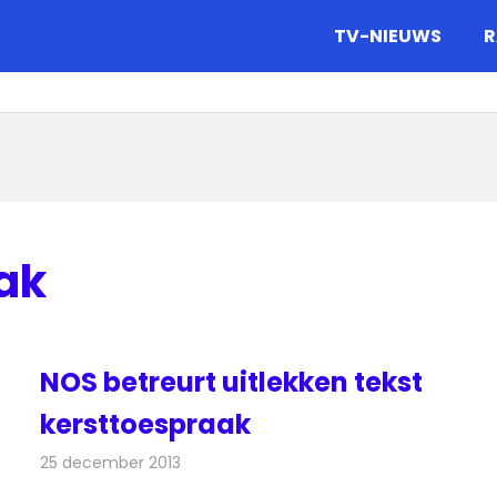
gazine.
TV-NIEUWS
R
ak
NOS betreurt uitlekken tekst
kersttoespraak
25 december 2013
Redactie
Televisienieuws