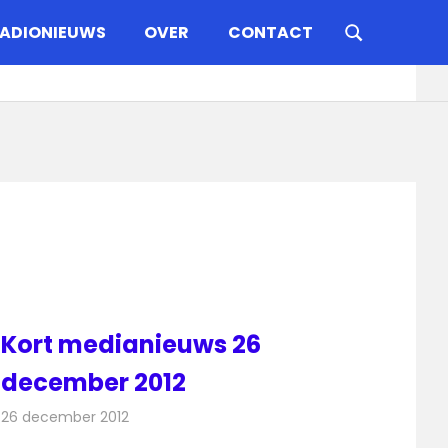
ADIONIEUWS
OVER
CONTACT
Kort medianieuws 26
december 2012
26 december 2012
Redactie
Andere media over de media