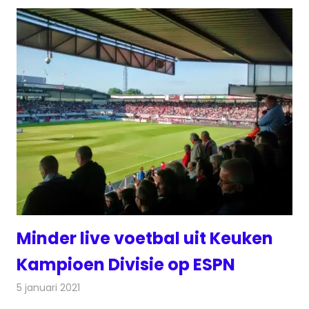
Minder live voetbal uit Keuken
Kampioen Divisie op ESPN
5 januari 2021
Redactie
Televisienieuws