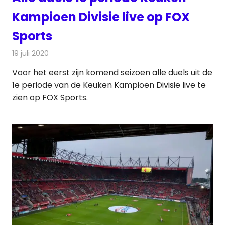
Kampioen Divisie live op FOX
Sports
19 juli 2020
Redactie
Televisienieuws
Voor het eerst zijn komend seizoen alle duels uit de
1e periode van de Keuken Kampioen Divisie live te
zien op FOX Sports.