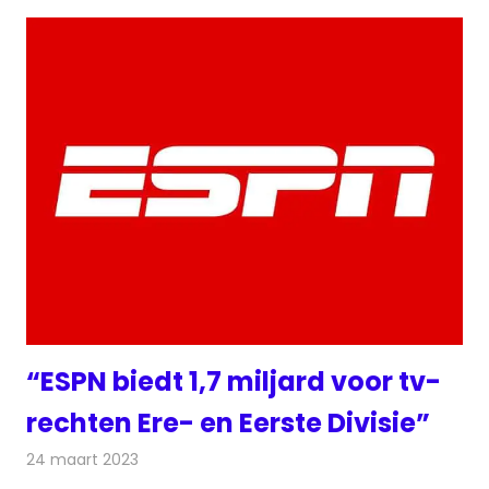
“ESPN biedt 1,7 miljard voor tv-
rechten Ere- en Eerste Divisie”
24 maart 2023
Redactie
Televisienieuws