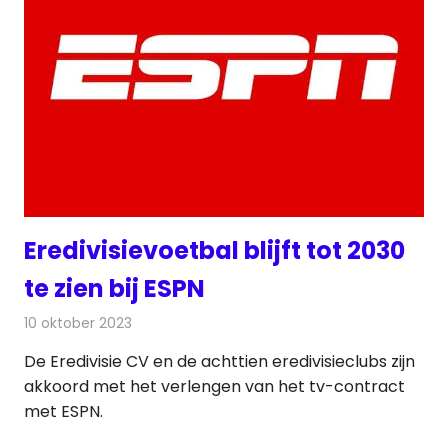
Eredivisievoetbal blijft tot 2030
te zien bij ESPN
10 oktober 2023
Redactie
Televisienieuws
De Eredivisie CV en de achttien eredivisieclubs zijn
akkoord met het verlengen van het tv-contract
met ESPN.