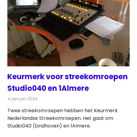
Keurmerk voor streekomroepen
Studio040 en 1Almere
4 januari 2024
Redactie
Radionieuws
Twee streekomroepen hebben het Keurmerk
Nederlandse Streekomroepen. Het gaat om
Studio040 (Eindhoven) en 1Almere.