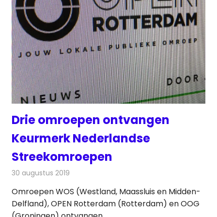
Drie omroepen ontvangen
Keurmerk Nederlandse
Streekomroepen
30 augustus 2019
Redactie
Radionieuws
Omroepen WOS (Westland, Maassluis en Midden-
Delfland), OPEN Rotterdam (Rotterdam) en OOG
(Groningen) ontvangen