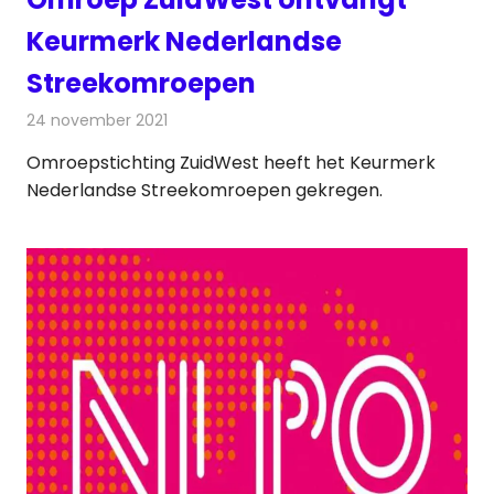
Keurmerk Nederlandse
Streekomroepen
24 november 2021
Redactie
Radionieuws
Omroepstichting ZuidWest heeft het Keurmerk
Nederlandse Streekomroepen gekregen.