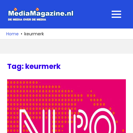
Ga
naar
MediaMagaz
MENU
de
De
inhoud
media
Home
keurmerk
over
de
media
Tag:
keurmerk