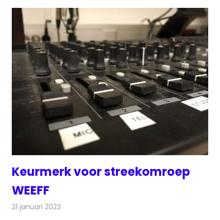
Keurmerk voor streekomroep
WEEFF
21 januari 2023
Redactie
Radionieuws