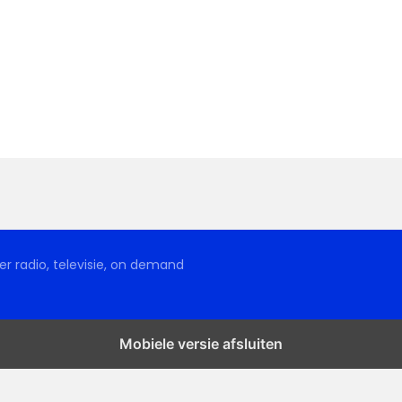
r radio, televisie, on demand
Mobiele versie afsluiten