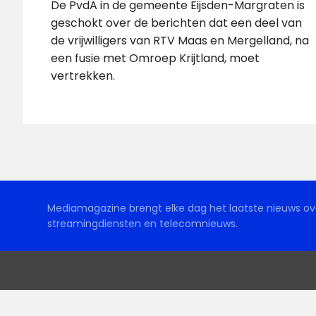
De PvdA in de gemeente Eijsden-Margraten is
geschokt over de berichten dat een deel van
de vrijwilligers van RTV Maas en Mergelland, na
een fusie met Omroep Krijtland, moet
vertrekken.
Mediamagazine brengt elke dag het laatste nieuws ove
streamingdiensten en telecomnieuws.