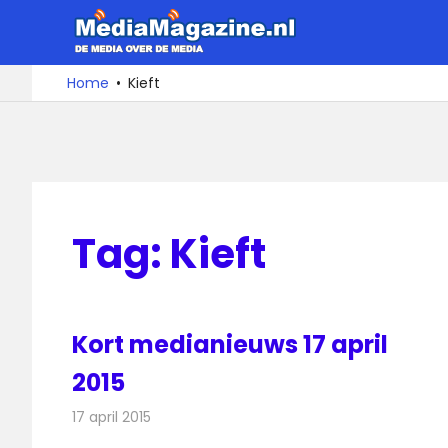
Ga
MediaMa
naar
de
De
Home
Kieft
media
inhoud
over
de
media
Tag:
Kieft
Kort medianieuws 17 april
2015
17 april 2015
Redactie
Andere media over de media