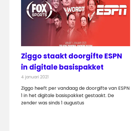
Ziggo staakt doorgifte ESPN
in digitale basispakket
4 januari 2021
Redactie
Televisienieuws
Ziggo heeft per vandaag de doorgifte van ESPN
1 in het digitale basispakket gestaakt. De
zender was sinds 1 augustus