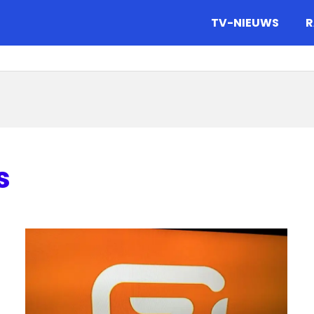
gazine.
TV-NIEUWS
R
s