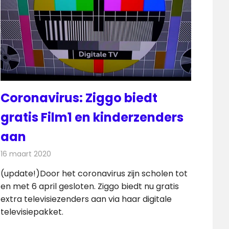
Coronavirus: Ziggo biedt
gratis Film1 en kinderzenders
aan
16 maart 2020
Redactie
Televisienieuws
(update!)Door het coronavirus zijn scholen tot
en met 6 april gesloten. Ziggo biedt nu gratis
extra televisiezenders aan via haar digitale
televisiepakket.