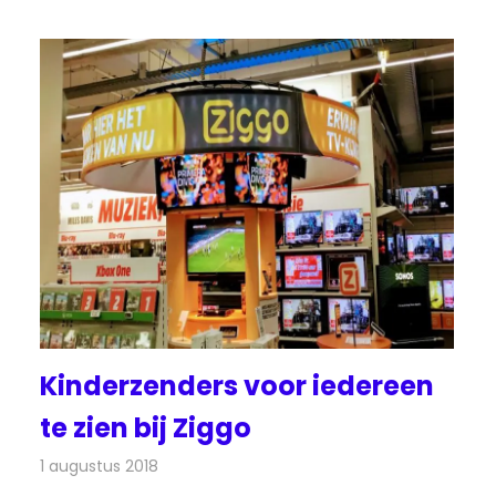
Kinderzenders voor iedereen
te zien bij Ziggo
1 augustus 2018
Redactie
Televisienieuws