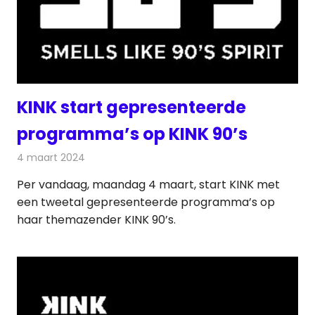
KINK start gepresenteerde
programma’s op KINK 90’s
4 maart 2024
Redactie
Radionieuws
Per vandaag, maandag 4 maart, start KINK met
een tweetal gepresenteerde programma’s op
haar themazender KINK 90’s.