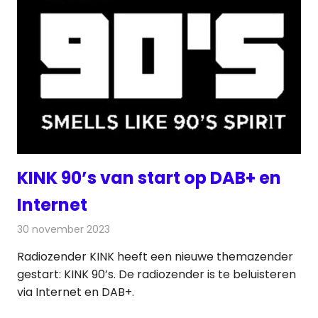
KINK 90’s van start op DAB+ en
Internet
30 november 2023
Redactie
Radionieuws
Radiozender KINK heeft een nieuwe themazender
gestart: KINK 90’s. De radiozender is te beluisteren
via Internet en DAB+.