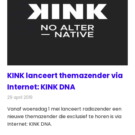
KINK lanceert themazender via
Internet: KINK DNA
29 april 2019
Redactie
Radionieuws
Vanaf woensdag 1 mei lanceert radiozender een
nieuwe themazender die exclusief te horen is via
Internet: KINK DNA.