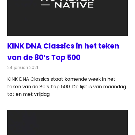
KINK DNA Classics in het teken
van de 80’s Top 500
24 januari 2021
Redactie
Radionieuws
KINK DNA Classics staat komende week in het
teken van de 80’s Top 500. De lijst is van maandag
tot en met vrijdag