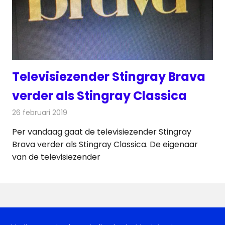
Televisiezender Stingray Brava
verder als Stingray Classica
26 februari 2019
Redactie
Televisienieuws
Per vandaag gaat de televisiezender Stingray
Brava verder als Stingray Classica. De eigenaar
van de televisiezender