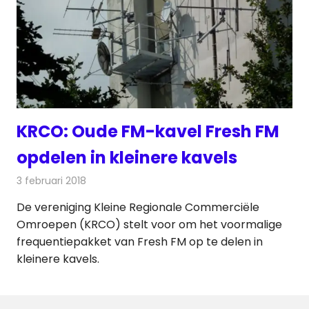
KRCO: Oude FM-kavel Fresh FM
opdelen in kleinere kavels
3 februari 2018
Redactie
Nieuws
,
Radionieuws
De vereniging Kleine Regionale Commerciële
Omroepen (KRCO) stelt voor om het voormalige
frequentiepakket van Fresh FM op te delen in
kleinere kavels.