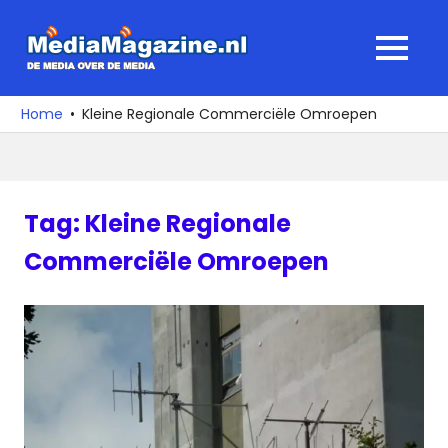
Ga
naar
MediaMagaz
MENU
de
De
inhoud
media
Home
Kleine Regionale Commerciële Omroepen
over
de
media
Tag:
Kleine Regionale
Commerciële Omroepen