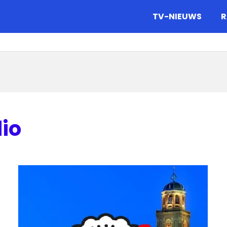
gazine.
TV-NIEUWS
R
io