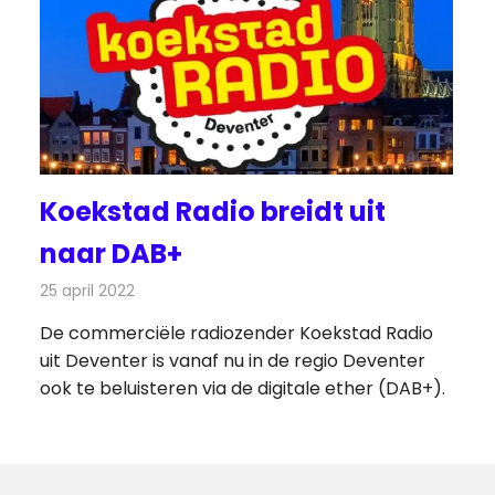
Koekstad Radio breidt uit
naar DAB+
25 april 2022
Redactie
Radionieuws
De commerciële radiozender Koekstad Radio
uit Deventer is vanaf nu in de regio Deventer
ook te beluisteren via de digitale ether (DAB+).