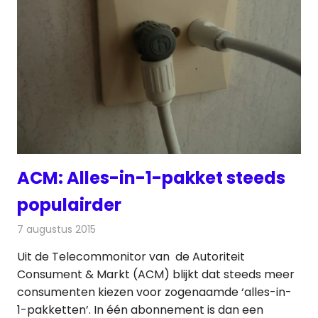
ACM: Alles-in-1-pakket steeds
populairder
7 augustus 2015
Redactie
Internet
,
Nieuws
,
Telecom
,
Televisienieuws
Uit de Telecommonitor van de Autoriteit
Consument & Markt (ACM) blijkt dat steeds meer
consumenten kiezen voor zogenaamde ‘alles-in-
1-pakketten’. In één abonnement is dan een