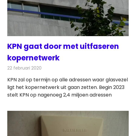
KPN gaat door met uitfaseren
kopernetwerk
22 februari 2020
Redactie
Telecom
KPN zal op termijn op alle adressen waar glasvezel
ligt het kopernetwerk uit gaan zetten. Begin 2023
stelt KPN op nagenoeg 2,4 miljoen adressen