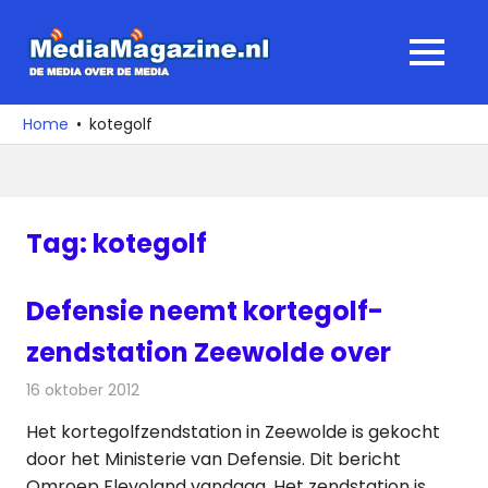
Ga
naar
MediaMagaz
MENU
de
De
inhoud
media
Home
kotegolf
over
de
media
Tag:
kotegolf
Defensie neemt kortegolf-
zendstation Zeewolde over
16 oktober 2012
Redactie
Radionieuws
Het kortegolfzendstation in Zeewolde is gekocht
door het Ministerie van Defensie. Dit bericht
Omroep Flevoland vandaag. Het zendstation is