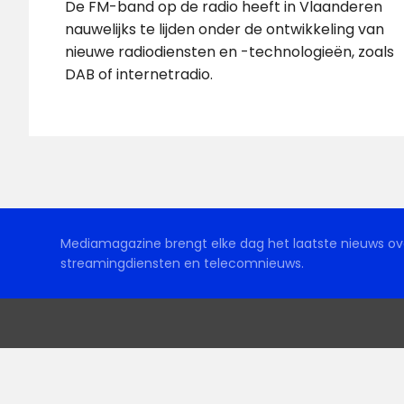
De FM-band op de radio heeft in Vlaanderen
nauwelijks te lijden onder de ontwikkeling van
nieuwe radiodiensten en -technologieën, zoals
DAB of internetradio.
Mediamagazine brengt elke dag het laatste nieuws ove
streamingdiensten en telecomnieuws.