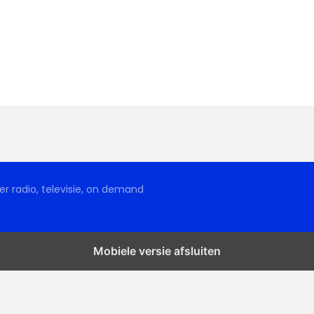
r radio, televisie, on demand
Mobiele versie afsluiten