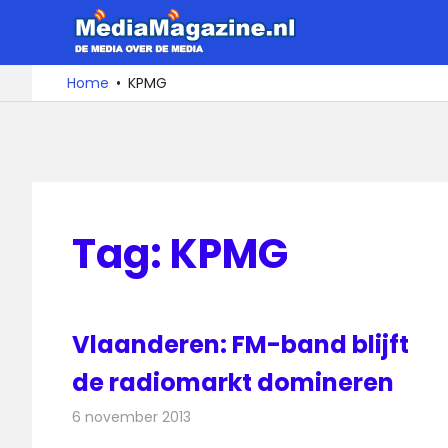
Ga
MediaMa
naar
de
De
Home
KPMG
media
inhoud
over
de
media
Tag:
KPMG
Vlaanderen: FM-band blijft
de radiomarkt domineren
6 november 2013
Redactie
Radionieuws