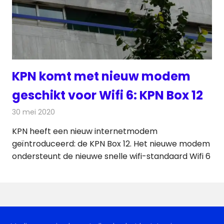
KPN komt met nieuw modem
geschikt voor Wifi 6: KPN Box 12
30 mei 2020
Redactie
Telecom
KPN heeft een nieuw internetmodem
geïntroduceerd: de KPN Box 12. Het nieuwe modem
ondersteunt de nieuwe snelle wifi-standaard Wifi 6