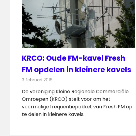
KRCO: Oude FM-kavel Fresh
FM opdelen in kleinere kavels
3 februari 2018
Redactie
Nieuws
,
Radionieuws
De vereniging Kleine Regionale Commerciële
Omroepen (KRCO) stelt voor om het
voormalige frequentiepakket van Fresh FM op
te delen in kleinere kavels.