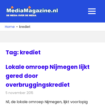
Ga
naar
MediaMagaz
MENU
de
De
inhoud
media
Home
krediet
over
de
media
Tag:
krediet
Lokale omroep Nijmegen lijkt
gered door
overbruggingskrediet
5 november 2015
Redactie
Nieuws
,
Radionieuws
,
Televisienieuws
N1, de lokale omroep Nijmegen, lijkt voorlopig