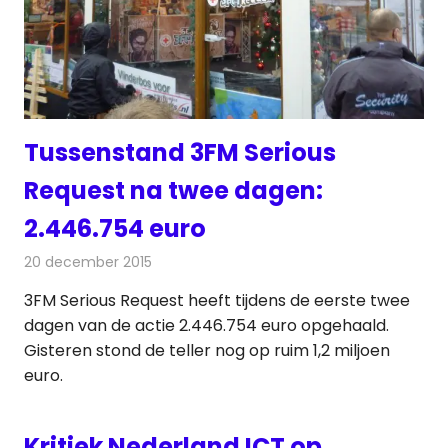
Tussenstand 3FM Serious
Request na twee dagen:
2.446.754 euro
20 december 2015
Redactie
Nieuws
,
Radionieuws
3FM Serious Request heeft tijdens de eerste twee
dagen van de actie 2.446.754 euro opgehaald.
Gisteren stond de teller nog op ruim 1,2 miljoen
euro.
Kritiek Nederland ICT op