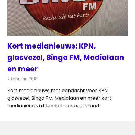
Kort medianieuws: KPN,
glasvezel, Bingo FM, Medialaan
en meer
2 februari 2018
Redactie
Andere media over de media
,
Nieuws
Kort medianieuws met aandacht voor KPN,
glasvezel, Bingo FM, Medialaan en meer kort
medianieuws uit binnen- en buitenland: