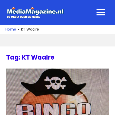
Ga
naar
MediaMagaz
MENU
de
De
inhoud
media
Home
KT Waalre
over
de
media
Tag:
KT Waalre