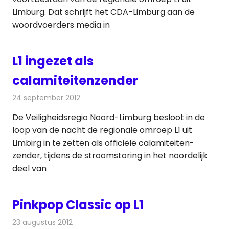
Limburg. Dat schrijft het CDA-Limburg aan de
woordvoerders media in
L1 ingezet als
calamiteitenzender
24 september 2012
Redactie
Radionieuws
De Veiligheidsregio Noord-Limburg besloot in de
loop van de nacht de regionale omroep L1 uit
Limbirg in te zetten als officiële calamiteiten-
zender, tijdens de stroomstoring in het noordelijk
deel van
Pinkpop Classic op L1
23 augustus 2012
Redactie
Televisienieuws