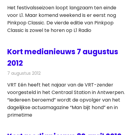
Het festivalsseizoen loopt langzaam ten einde
voor L1. Maar komend weekend is er eerst nog
Pinkpop Classic. De vierde editie van Pinkpop
Classic is zowel te horen op L1 Radio
Kort medianieuws 7 augustus
2012
7 augustus 2012
Redactie
Andere media over de media
VRT Eén heeft het najaar van de VRT-zender
voorgesteld in het Centraal Station in Antwerpen.
“Iedereen beroemd” wordt de opvolger van het
dagelijkse actuamagazine “Man bijt hond” en in
primetime