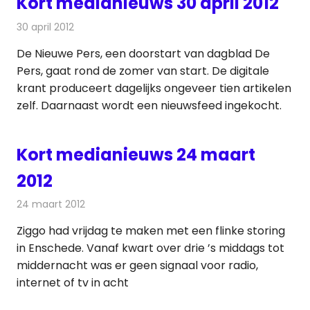
Kort medianieuws 30 april 2012
30 april 2012
Redactie
Andere media over de media
De Nieuwe Pers, een doorstart van dagblad De
Pers, gaat rond de zomer van start. De digitale
krant produceert dagelijks ongeveer tien artikelen
zelf. Daarnaast wordt een nieuwsfeed ingekocht.
Kort medianieuws 24 maart
2012
24 maart 2012
Redactie
Andere media over de media
Ziggo had vrijdag te maken met een flinke storing
in Enschede. Vanaf kwart over drie ’s middags tot
middernacht was er geen signaal voor radio,
internet of tv in acht