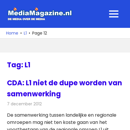
Ga
naar
MediaMagaz
MENU
de
De
inhoud
media
Home
L1
Page 12
over
de
media
Tag:
L1
CDA: L1 niet de dupe worden van
samenwerking
7 december 2012
Redactie
Televisienieuws
De samenwerking tussen landelijke en regionale
omroepen mag niet ten koste gaan van het
voortbestaan van de regionale omroep L1 uit