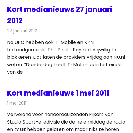
Kort medianieuws 27 januari
2012
27 januari 2012
Redactie
Andere media over de media
Na UPC hebben ook T-Mobile en KPN
bekendgemaakt The Pirate Bay niet vrijwillig te
blokkeren. Dat laten de providers vrijdag aan NU.nl
weten. “Donderdag heeft T-Mobile aan het einde
van de
Kort medianieuws 1 mei 2011
1 mei 2011
Redactie
Andere media over de media
Vervelend voor honderdduizenden kijkers van
Studio Sport-eredivisie die de hele middag de radio
en tv uit hebben gelaten om maar niks te horen