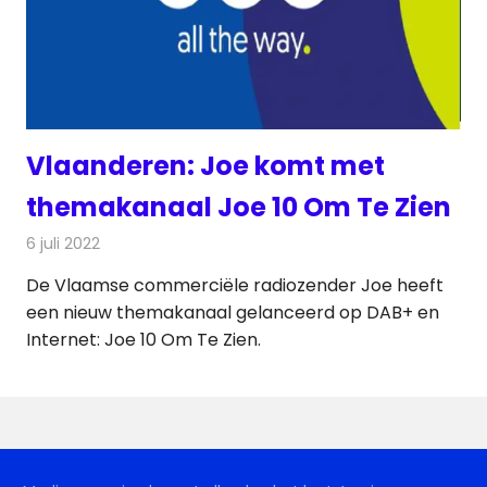
Vlaanderen: Joe komt met
themakanaal Joe 10 Om Te Zien
6 juli 2022
Redactie
Radionieuws
De Vlaamse commerciële radiozender Joe heeft
een nieuw themakanaal gelanceerd op DAB+ en
Internet: Joe 10 Om Te Zien.